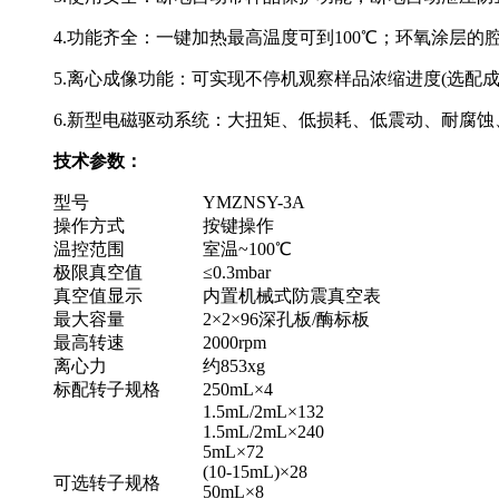
4.功能齐全：一键加热最高温度可到100℃；环氧涂层的
5.离心成像功能：可实现不停机观察样品浓缩进度(选配成
6.新型电磁驱动系统：大扭矩、低损耗、低震动、耐腐
技术参数：
型号
YMZNSY-3A
操作方式
按键操作
温控范围
室温~100℃
极限真空值
≤0.3mbar
真空值显示
内置机械式防震真空表
最大容量
2×2×96深孔板/酶标板
最高转速
2000rpm
离心力
约853xg
标配转子规格
250mL×4
1.5mL/2mL×132
1.5mL/2mL×240
5mL×72
(10-15mL)×28
可选转子规格
50mL×8