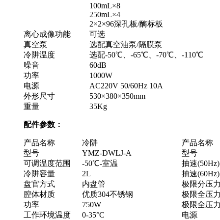
100mL×8
250mL×4
2×2×96深孔板/酶标板
离心成像功能
可选
真空泵
选配真空油泵/隔膜泵
冷阱温度
选配-50℃、-65℃、-70℃、-110℃
噪音
60dB
功率
1000W
电源
AC220V 50/60Hz 10A
外形尺寸
530×380×350mm
重量
35Kg
配件参数：
产品名称
冷阱
产品名称
型号
YMZ-DWLJ-A
型号
可调温度范围
-50℃-室温
抽速(50Hz)
冷阱容量
2L
抽速(60Hz)
盘官方式
内盘管
极限分压
腔体材质
优质304不锈钢
极限全压
功率
750W
极限全压
工作环境温度
0-35°C
电源