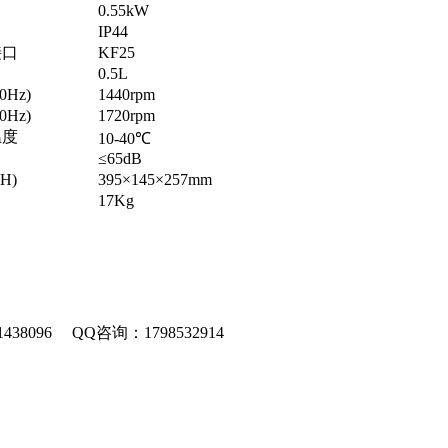
0.55kW
IP44
接口
KF25
0.5L
Hz)
1440rpm
Hz)
1720rpm
温度
10-40℃
≤65dB
H)
395×145×257mm
17Kg
8096 QQ咨询：1798532914