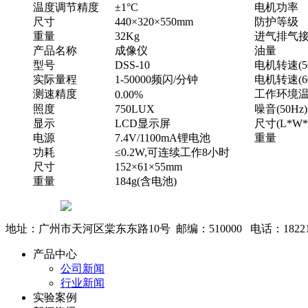
温度调节精度
±1°C
电机功率
尺寸
440×320×550mm
防护等级
重量
32Kg
进气排气
产品名称
成像仪
油量
型号
DSS-10
电机转速(50
实际量程
1-50000频闪/分钟
电机转速(60
测速精度
工作环境
0.00%
照度
750LUX
噪音(50Hz)
显示
LCD显示屏
尺寸(L*W*
电源
7.4V/1100mA锂电池
重量
功耗
≤0.2W,可连续工作8小时
尺寸
152×61×55mm
重量
184g(含电池)
地址：广州市天河区棠东东路10号 邮编：510000 电话：1822143
产品中心
公司新闻
行业新闻
实验案例